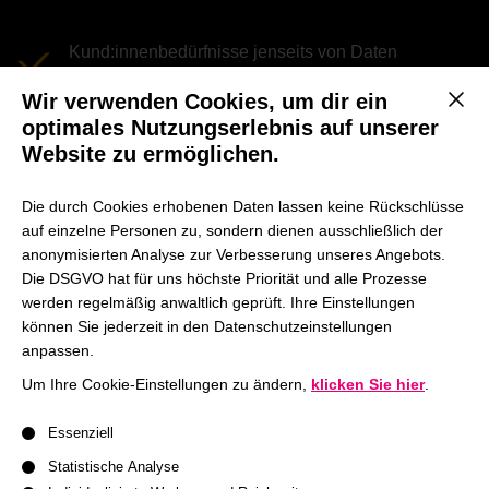
Kund:innenbedürfnisse jenseits von Daten
verstehen
Wir verwenden Cookies, um dir ein
Mit d
optimales Nutzungserlebnis auf unserer
Empathie als Teil von Führung und
Website zu ermöglichen.
Entscheidungsfindung
Sozio-emotionales Urteilsvermögen, wo KI an ihre
Die durch Cookies erhobenen Daten lassen keine Rückschlüsse
auf einzelne Personen zu, sondern dienen ausschließlich der
Grenzen stößt
anonymisierten Analyse zur Verbesserung unseres Angebots.
Die DSGVO hat für uns höchste Priorität und alle Prozesse
werden regelmäßig anwaltlich geprüft. Ihre Einstellungen
können Sie jederzeit in den Datenschutzeinstellungen
anpassen.
Um Ihre Cookie-Einstellungen zu ändern,
klicken Sie hier
.
Es folgt eine Liste der Service-Gruppen, für die eine Einwil
Essenziell
Statistische Analyse
IQ