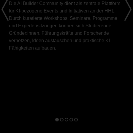
Die AI Builder Community dient als zentrale Plattform
für KI-bezogene Events und Initiativen an der HHL.
Durch kuratierte Workshops, Seminare, Programme
und Expertensitzungen können sich Studierende,
Gründer:innen, Führungskräfte und Forschende
vernetzen, Ideen austauschen und praktische KI-
Fähigkeiten aufbauen.
Go
Go
Go
Go
Go
to
to
to
to
to
slide
slide
slide
slide
slide