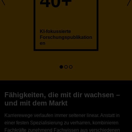
40+
KI-fokussierte
Forschungspublikation
en
Go
Go
Go
to
to
to
slide
slide
slide
1
2
3
Fähigkeiten, die mit dir wachsen –
und mit dem Markt
Karrierewege verlaufen immer seltener linear. Anstatt in
einer festen Spezialisierung zu verharren, kombinieren
Fachkräfte zunehmend Fachwissen aus verschiedenen