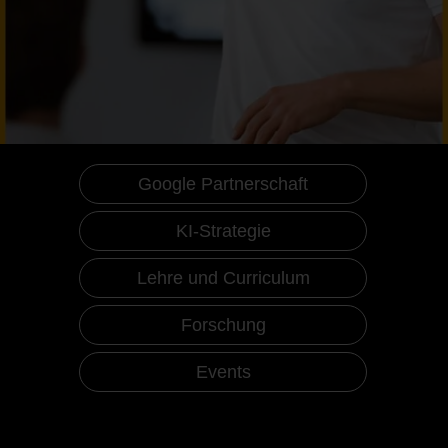
Google Partnerschaft
KI-Strategie
Lehre und Curriculum
Forschung
Events
KI an der HHL