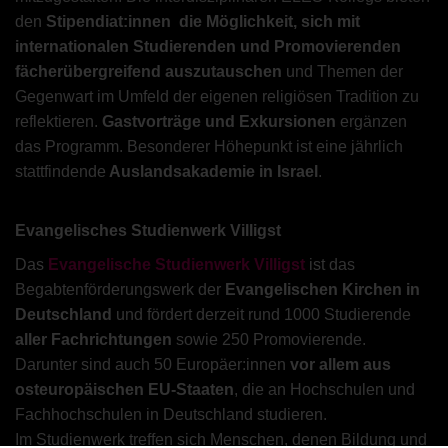
den
Stipendiat:innen die Möglichkeit, sich mit
internationalen Studierenden und Promovierenden
fächerübergreifend auszutauschen
und Themen der
Gegenwart im Umfeld der eigenen religiösen Tradition zu
reflektieren.
Gastvorträge und Exkursionen
ergänzen
das Programm. Besonderer Höhepunkt ist eine jährlich
stattfindende
Auslandsakademie in Israel
.
Evangelisches Studienwerk Villigst
Das
Evangelische Studienwerk Villigst
ist das
Begabtenförderungswerk der
Evangelischen Kirchen in
Deutschland
und fördert derzeit rund 1000 Studierende
aller Fachrichtungen
sowie 250 Promovierende.
Darunter sind auch 50 Europäer:innen
vor allem aus
osteuropäischen EU-Staaten
, die an Hochschulen und
Fachhochschulen in Deutschland studieren.
Im Studienwerk treffen sich Menschen, denen Bildung und