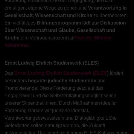
Förderung entstehen Orte der Begegnung, die dazu
ermutigen, eigene Wege zu gehen und
Verantwortung in
Gesellschaft, Wissenschaft und Kirche
zu übernehmen.
Ein vielfältiges
Bildungsprogramm lädt zur Diskussion
über Wissenschaft und Glaube, Gesellschaft und
Kirche
ein. Vertrauensdozent ist
Prof. Dr. Wilhelm
Althammer
.
Ernst Ludwig Ehrlich Studienwerk (ELES)
Das
Ernst Ludwig Ehrlich Studienwerk (ELES
) fördert
besonders
begabte jüdische Studierende
und
Promovierende. Diese Förderung setzt auf das
Engagement und die Selbstentfaltungsmöglichkeiten
unserer Stipendiat:innen. Durch Maßnahmen ideeller
Förderung stärken wir jüdische Identität,
Verantwortungsbewusstsein und Dialogfähigkeit. Die
Geförderten sollen ermutigt werden, die Zukunft
mitzugestalten. Die interdisziplinären ELES-Kollegs bieten