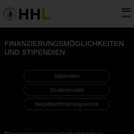
Skip to main content
MENÜ
FINANZIERUNGSMÖGLICHKEITEN
UND STIPENDIEN
Stipendien
Studienkredite
Begabtenförderungswerke
Finanzierungsmöglichkeiten und Stipendien
Stipendien