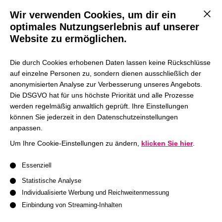
Wissenschaft wichtige Anliegen sind – auch für die
Wir verwenden Cookies, um dir ein
Mit d
lebendige Zukunft der evangelischen Kirche
.
optimales Nutzungserlebnis auf unserer
Gegründet 1948 angesichts des Versagens der
Website zu ermöglichen.
akademischen Schichten im Nationalsozialismus will das
Studienwerk Bildung auf Demokratie,
Die durch Cookies erhobenen Daten lassen keine Rückschlüsse
Widerspruchstoleranz, soziale Verantwortung und die
auf einzelne Personen zu, sondern dienen ausschließlich der
Würde des Menschen beziehen. Über 6000 Villigster:innen
anonymisierten Analyse zur Verbesserung unseres Angebots.
sind seitdem gefördert worden, die in allen Bereichen der
Die DSGVO hat für uns höchste Priorität und alle Prozesse
werden regelmäßig anwaltlich geprüft. Ihre Einstellungen
Gesellschaft tätig sind.
können Sie jederzeit in den Datenschutzeinstellungen
anpassen.
Friedrich-Ebert-Stiftung
Um Ihre Cookie-Einstellungen zu ändern,
klicken Sie hier
.
Die
Friedrich-Ebert-Stiftung (FES)
ist die älteste
Es folgt eine Liste der Service-Gruppen, für die eine Einwil
politische Stiftung in Deutschland.
Essenziell
Sie wurde 1925 gegründet und ist den Grundwerten der
Statistische Analyse
sozialen Demokratie verpflichtet:
Freiheit, Gerechtigkeit
Individualisierte Werbung und Reichweitenmessung
und Solidarität
. Diesen Auftrag verfolgt die Stiftung
Einbindung von Streaming-Inhalten
weltweit – durch politische Bildungsprogramme,