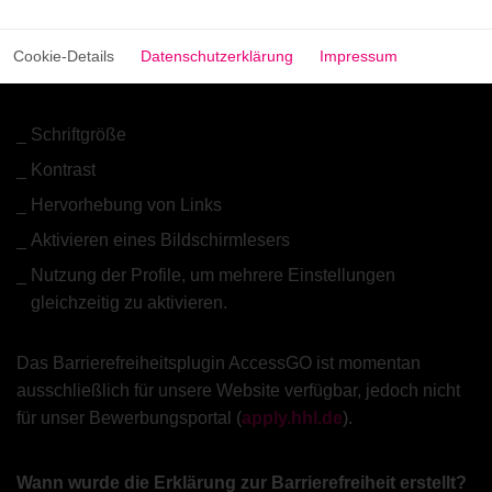
Unter anderem ist es dadurch möglich, folgende Aspekte
Cookie-Details
Datenschutzerklärung
Impressum
anzupassen:
Schriftgröße
Kontrast
Hervorhebung von Links
Aktivieren eines Bildschirmlesers
Nutzung der Profile, um mehrere Einstellungen
gleichzeitig zu aktivieren.
Das Barrierefreiheitsplugin AccessGO ist momentan
ausschließlich für unsere Website verfügbar, jedoch nicht
für unser Bewerbungsportal (
apply.hhl.de
).
Wann wurde die Erklärung zur Barrierefreiheit erstellt?