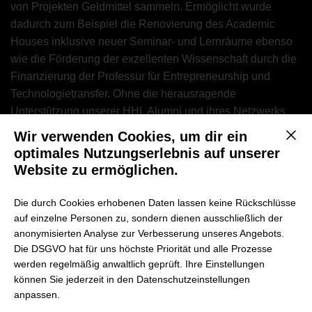
von Projekten Geldmittel sammeln. Ermöglicht wurde
dadurch zum Beispiel die Renovierung des Academic
Houses inklusive neuer Seminar- und Lernräume ebenso
wie die Förderung der exzellenten Wissenschaft durch die
Finanzierung der Professur für Entrepreneurship und
Technologietransfer. Ohne die herausragende
Unterstützung unserer HHL Alumni und ihres Netzwerks
hätte die HHL diese Projekte nicht umsetzen können. Wir
Wir verwenden Cookies, um dir ein
Mit d
danken all unseren Unterstützer:innen für ihre
optimales Nutzungserlebnis auf unserer
Großzügigkeit und ihr Engagement!
Website zu ermöglichen.
Dies hat uns darin bestärkt, eine Plattform anzubieten, die
Die durch Cookies erhobenen Daten lassen keine Rückschlüsse
auf einzelne Personen zu, sondern dienen ausschließlich der
es ermöglicht, sich an der
zukünftigen Entwicklung der
anonymisierten Analyse zur Verbesserung unseres Angebots.
HHL
mit einem Klick zu beteiligen. Als eine der führenden
Die DSGVO hat für uns höchste Priorität und alle Prozesse
privaten Business Schools mit universitärem Abschluss in
werden regelmäßig anwaltlich geprüft. Ihre Einstellungen
Deutschland,
benötigt die HHL Sie als Unterstützer für
können Sie jederzeit in den Datenschutzeinstellungen
eine erfolgreiche Zukunft
: Zur Verbesserung des
anpassen.
studentischen Lernens und Erlebens auf dem Campus. Um