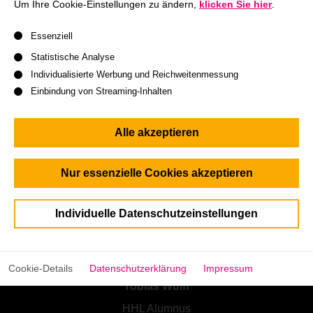
Um Ihre Cookie-Einstellungen zu ändern,
klicken Sie hier
.
weiterhin in neue
Technologien für digitale
Es folgt eine Liste der Service-Gruppen, für die eine Einwil
Lernmethoden
zu investieren sowie
erstklassige
Essenziell
Forschungsergebnisse
zu erzielen.
Statistische Analyse
Individualisierte Werbung und Reichweitenmessung
Jetzt gleich spenden:
Einbindung von Streaming-Inhalten
Hinweis: Sie erhalten automatisch eine Spendenquittung.
Alle akzeptieren
Nur essenzielle Cookies akzeptieren
Individuelle Datenschutzeinstellungen
Cookie-Details
Datenschutzerklärung
Impressum
Tobias Wulff
HHL Alumnus