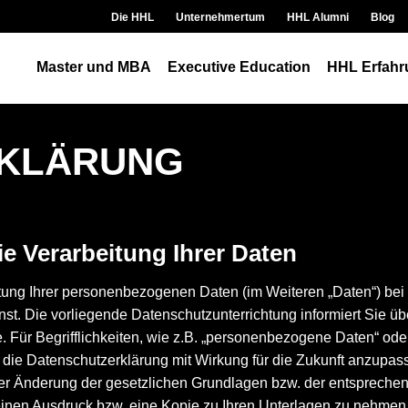
Die HHL
Unternehmertum
HHL Alumni
Blog
Master und MBA
Executive Education
HHL Erfahr
KLÄRUNG
ie Verarbeitung Ihrer Daten
beitung Ihrer personenbezogenen Daten (im Weiteren „Daten“) be
t. Die vorliegende Datenschutzunterrichtung informiert Sie übe
 Für Begrifflichkeiten, wie z.B. „personenbezogene Daten“ oder
die Datenschutzerklärung mit Wirkung für die Zukunft anzupass
er Änderung der gesetzlichen Grundlagen bzw. der entspreche
 einen Ausdruck bzw. eine Kopie zu Ihren Unterlagen zu nehmen