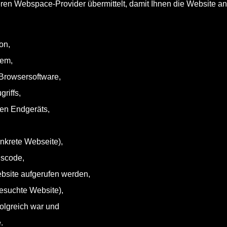
eren Webspace-Provider übermittelt, damit Ihnen die Website 
on,
tem,
Browsersoftware,
riffs,
en Endgeräts,
onkrete Webseite),
uscode,
ebsite aufgerufen werden,
besuchte Website),
folgreich war und
.