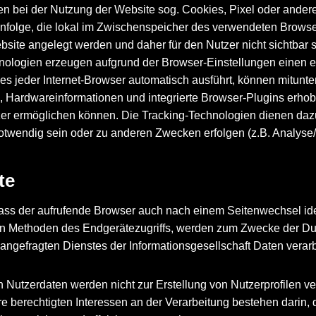
en bei der Nutzung der Website sog. Cookies, Pixel oder ande
enfolge, die lokal im Zwischenspeicher des verwendeten Browser
bsite angelegt werden und daher für den Nutzer nicht sichtbar si
hnologien erzeugen aufgrund der Browser-Einstellungen einen ei
hes jeder Internet-Browser automatisch ausführt, können mitunt
m, Hardwareinformationen und integrierte Browser-Plugins erhob
zer ermöglichen können. Die Tracking-Technologien dienen dazu
otwendig sein oder zu anderen Zwecken erfolgen (z.B. Analyse
te
 dass der aufrufende Browser auch nach einem Seitenwechsel ide
n Methoden des Endgerätezugriffs, werden zum Zwecke der Durc
ngefragten Dienstes der Informationsgesellschaft Daten verarb
utzerdaten werden nicht zur Erstellung von Nutzerprofilen ver
sere berechtigten Interessen an der Verarbeitung bestehen darin