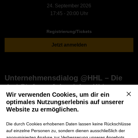
24. September 2026
17:45 - 20:00 Uhr
Registrierung/Tickets
Jetzt anmelden
Unternehmensdialog @HHL – Die
drei Stufen erfolgreicher KI im
Unternehmen
Wir verwenden Cookies, um dir ein
Mit d
optimales Nutzungserlebnis auf unserer
Am 24. September 2026 lädt die HHL Leipzig Graduate
Website zu ermöglichen.
School of Management Unternehmensvertreter:innen aus
ganz Deutschland zum zweiten Unternehmensdialog
Die durch Cookies erhobenen Daten lassen keine Rückschlüsse
auf einzelne Personen zu, sondern dienen ausschließlich der
@HHL ein. Das Event richtet sich an Entscheider:innen
anonymisierten Analyse zur Verbesserung unseres Angebots.