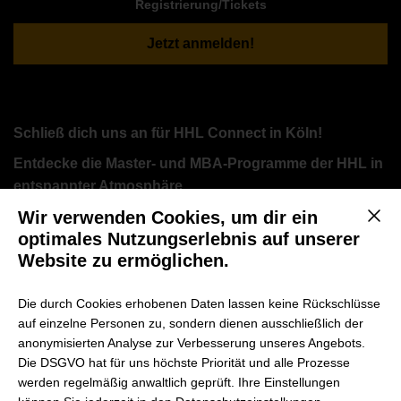
Registrierung/Tickets
Jetzt anmelden!
Schließ dich uns an für HHL Connect in Köln!
Entdecke die Master- und MBA-Programme der HHL in
entspannter Atmosphäre
Wir verwenden Cookies, um dir ein
Mit d
Bist du daran interessiert, einen Master- oder MBA-
optimales Nutzungserlebnis auf unserer
Abschluss zu machen? Dann nimm an HHL Connect teil,
Website zu ermöglichen.
einer exklusiven Veranstaltungsreihe, die darauf abzielt,
potenzielle Studierende und Mitglieder der HHL
Die durch Cookies erhobenen Daten lassen keine Rückschlüsse
auf einzelne Personen zu, sondern dienen ausschließlich der
Community in einer informellen und freundlichen
anonymisierten Analyse zur Verbesserung unseres Angebots.
Umgebung zusammenzubringen.
Die DSGVO hat für uns höchste Priorität und alle Prozesse
werden regelmäßig anwaltlich geprüft. Ihre Einstellungen
Diese Informationsveranstaltung bietet dir die perfekte