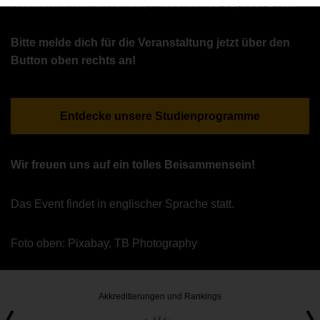
Restaurant Wilma Wunder, Friesenstraße 82, 50672 Köln
Bitte melde dich für die Veranstaltung jetzt über den
Button oben rechts an!
Entdecke unsere Studienprogramme
Wir freuen uns auf ein tolles Beisammensein!
Das Event findet in englischer Sprache statt.
Foto oben: Pixabay, TB Photography
Akkreditierungen und Rankings