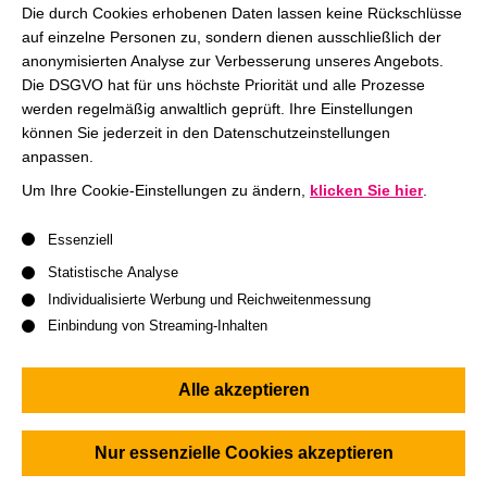
KI hautnah erleben:
Entdecken – Live-Beispiele von KI-
Die durch Cookies erhobenen Daten lassen keine Rückschlüsse
gestützten Workflows und autonomen Agenten-
auf einzelne Personen zu, sondern dienen ausschließlich der
anonymisierten Analyse zur Verbesserung unseres Angebots.
Systemen.
Die DSGVO hat für uns höchste Priorität und alle Prozesse
Ethischen Wandel gestalten:
Sich mit der sich rasant
werden regelmäßig anwaltlich geprüft. Ihre Einstellungen
verändernden ethischen Landschaft durch KI und der
können Sie jederzeit in den Datenschutzeinstellungen
Verantwortung von Führungskräften auseinandersetzen.
anpassen.
Freiheit & Würde schützen:
Die entscheidende
Um Ihre Cookie-Einstellungen zu ändern,
klicken Sie hier
.
Schnittstelle zwischen Menschenwürde und persönlicher
Es folgt eine Liste der Service-Gruppen, für die eine Einwil
Essenziell
Freiheit beim Einsatz automatisierter Technologien
diskutieren.
Statistische Analyse
Individualisierte Werbung und Reichweitenmessung
Einbindung von Streaming-Inhalten
Agenda HHL AI Workshop
09:30 Uhr:
Registrierung und Begrüßungskaffee
Alle akzeptieren
10:00 Uhr:
Vorlesung mit
Prof. Dr. Florian Ellsaesser
|
From Large Language Models to Agents
Nur essenzielle Cookies akzeptieren
11:30 Uhr:
Vortrag mit
Julian Beimes, idalab
| AI