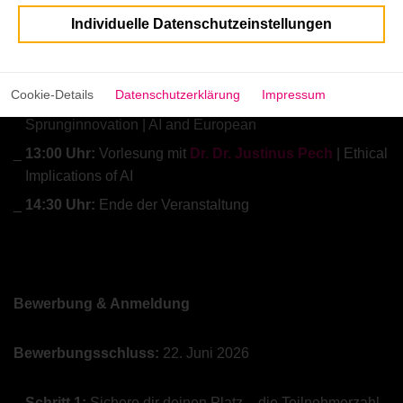
Innovation in Healthcare – Use Cases, Strategies &
Individuelle Datenschutzeinstellungen
Future Trends
12:15 Uhr:
Mittagspause
Cookie-Details
Datenschutzerklärung
Impressum
12:45 Uhr:
Vortrag mit SPRIND – Bundesagentur für
Sprunginnovation | AI and European
13:00 Uhr:
Vorlesung mit
Dr. Dr. Justinus Pech
| Ethical
Implications of AI
14:30 Uhr:
Ende der Veranstaltung
Bewerbung & Anmeldung
Bewerbungsschluss:
22. Juni 2026
Schritt 1:
Sichere dir deinen Platz – die Teilnehmerzahl