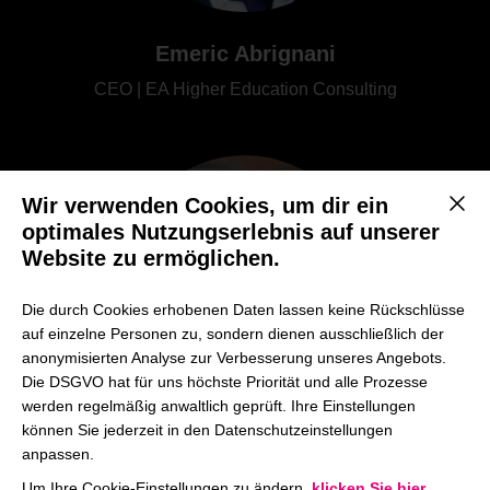
Emeric Abrignani
CEO | EA Higher Education Consulting
Wir verwenden Cookies, um dir ein
Mit d
optimales Nutzungserlebnis auf unserer
Website zu ermöglichen.
Die durch Cookies erhobenen Daten lassen keine Rückschlüsse
auf einzelne Personen zu, sondern dienen ausschließlich der
anonymisierten Analyse zur Verbesserung unseres Angebots.
Die DSGVO hat für uns höchste Priorität und alle Prozesse
werden regelmäßig anwaltlich geprüft. Ihre Einstellungen
können Sie jederzeit in den Datenschutzeinstellungen
Elsa del Castillo Mory
anpassen.
Professor of Business Administration | Universidad del
Um Ihre Cookie-Einstellungen zu ändern,
klicken Sie hier
.