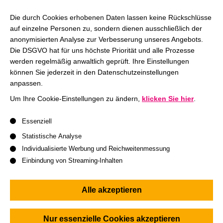
auf ein Event, das verbindet, inspiriert und vielleicht sogar
Die durch Cookies erhobenen Daten lassen keine Rückschlüsse
ein bisschen überrascht. Keine Folien, keine Vorträge.
auf einzelne Personen zu, sondern dienen ausschließlich der
anonymisierten Analyse zur Verbesserung unseres Angebots.
Dein
Host Sebastian Hettlage
(HHL Alumnus, K15) hat
Die DSGVO hat für uns höchste Priorität und alle Prozesse
ein paar Ideen in der Hinterhand, um den Abend für unsere
werden regelmäßig anwaltlich geprüft. Ihre Einstellungen
Hamburger Alumni spannend, spielerisch und
können Sie jederzeit in den Datenschutzeinstellungen
unvergesslich zu gestalten. Sein Motto: großartige
anpassen.
Menschen, echte Gespräche – und eine gute Portion
Um Ihre Cookie-Einstellungen zu ändern,
klicken Sie hier
.
Spaß, damit aus „nett kennenlernen“ ein Abend mit
Es folgt eine Liste der Service-Gruppen, für die eine Einwil
Erinnerung wird.
Essenziell
Statistische Analyse
Du triffst aktuelle Studierende und Alumni, kannst alles
Individualisierte Werbung und Reichweitenmessung
fragen, was dich bewegt, und ganz nebenbei dein
Einbindung von Streaming-Inhalten
Netzwerk erweitern. Keine Sales-Show – nur ehrliche
Einblicke, direkte Gespräche und die Chance
Alle akzeptieren
herauszufinden, ob HHL dein nächster großer Schritt sein
könnte.
Nur essenzielle Cookies akzeptieren