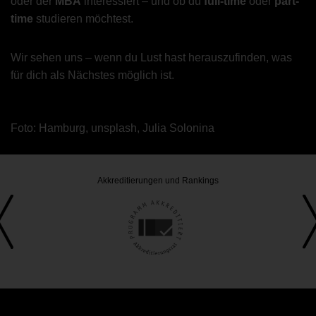
oder der
MBA
interessiert – und ob du
full-time
oder
part-
time
studieren möchtest.
Wir sehen uns – wenn du Lust hast herauszufinden, was
für dich als Nächstes möglich ist.
Foto: Hamburg, unsplash, Julia Solonina
Akkreditierungen und Rankings