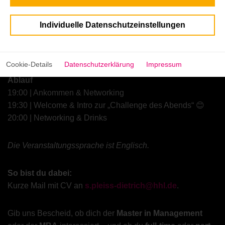
Wann & Wo
Individuelle Datenschutzeinstellungen
Datum: Donnerstag, 19. Februar 2026
Zeit: ab 19:00 Uhr
Ort: Leadwunder GmbH | Jarrestraße 80 | 22303 Hamburg
Cookie-Details
Datenschutzerklärung
Impressum
Ablauf
19:00 | Ankommen & Networking
19:30 | Welcome & Intro zur „Challenge des Abends“ 😊
20:00 | Networking & Drinks
Die Veranstaltungssprache ist Englisch.
So bist du dabei:
Kurze Mail mit CV an
s.pleiss-dietrich@hhl.de
.
Gib uns Bescheid, ob dich der
Master in Management