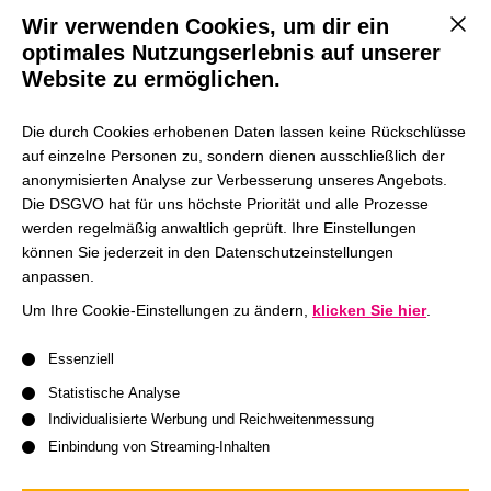
Wir verwenden Cookies, um dir ein
Mit d
Moderation:
Prof. Dr. Timo Meynhardt, Inhaber des Dr.
optimales Nutzungserlebnis auf unserer
Arend Oetker Lehrstuhls für Wirtschaftspsychologie und
Website zu ermöglichen.
Führung an der HHL
Die durch Cookies erhobenen Daten lassen keine Rückschlüsse
Die Veranstaltung findet auf Englisch statt.
auf einzelne Personen zu, sondern dienen ausschließlich der
anonymisierten Analyse zur Verbesserung unseres Angebots.
Die DSGVO hat für uns höchste Priorität und alle Prozesse
werden regelmäßig anwaltlich geprüft. Ihre Einstellungen
Wir freuen uns auf
können Sie jederzeit in den Datenschutzeinstellungen
anpassen.
Um Ihre Cookie-Einstellungen zu ändern,
klicken Sie hier
.
Es folgt eine Liste der Service-Gruppen, für die eine Einwil
Essenziell
Statistische Analyse
Individualisierte Werbung und Reichweitenmessung
Einbindung von Streaming-Inhalten