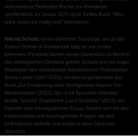
verschiedene Bestseller-Bücher zur Klimakrise
veröffentlicht. Im Januar 2025 ist ihr fünftes Buch, “Was
wäre, wenn wir mutig sind” erschienen.
Nikolaj Schultz
ist ein dänischer Soziologe, der an der
Aarhus School of Architecture tätig ist und zu den
führenden Persönlichkeiten seiner Generation im Bereich
des ökologischen Denkens gehört. Schultz war ein enger
Mitarbeiter des verstorbenen französischen Philosophen
Bruno Latour (1947-2022), mit dem er gemeinsam das
Buch „Zur Entstehung einer ökologischen Klasse: Ein
Memorandum“ (2022), das in 14 Sprachen übersetzt
wurde. Schultz’ Einzelwerk „Land Sickness“ (2023), ein
hybrider auto-ethnografischer Essay, befasst sich mit den
existenziellen und soziologischen Fragen, die das
Anthropozän aufwirft, und wurde in neun Sprachen
übersetzt.