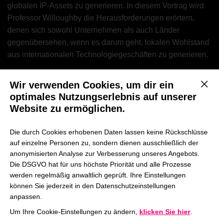
globalen IP-Assets zu generieren. In diesem Vortrag wird
Professor Willoughby die Herausforderungen erörtern,
denen sich sowohl Unternehmen als auch Länder
gegenübersehen, wenn es darum geht, lokalen Wohlstand
aus internationalen Technologiegeschäften zu generieren.
Müssen sich junge Unternehmer um geistiges Eigentum
Wir verwenden Cookies, um dir ein
Mit d
kümmern oder ist es hauptsächlich ein Thema für große,
optimales Nutzungserlebnis auf unserer
reife Unternehmen?
Website zu ermöglichen.
Was bedeutet es für ein unternehmerisches
Die durch Cookies erhobenen Daten lassen keine Rückschlüsse
Technologieunternehmen, eine „IP-Strategie“ zu haben?
auf einzelne Personen zu, sondern dienen ausschließlich der
Beeinflussen Unterschiede in ihrem Grad an
anonymisierten Analyse zur Verbesserung unseres Angebots.
internationaler IP-Aktivität wirklich das relative Niveau
Die DSGVO hat für uns höchste Priorität und alle Prozesse
der wirtschaftlichen Entwicklung der Länder und wenn ja,
werden regelmäßig anwaltlich geprüft. Ihre Einstellungen
in welchem ​​Ausmaß?
können Sie jederzeit in den Datenschutzeinstellungen
anpassen.
Ist es für Geschäftsführer von Unternehmen wichtig, über
Um Ihre Cookie-Einstellungen zu ändern,
klicken Sie hier
.
Expertise im Umgang mit geistigem Eigentum zu