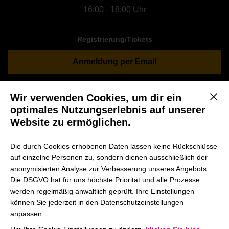
16:00 - 18:00 Uhr
Registrierung/Tickets
Anmeldung per Email
Wir verwenden Cookies, um dir ein
Mit d
optimales Nutzungserlebnis auf unserer
Entdecke das Part-Time MBA
Website zu ermöglichen.
Studium an der HHL | Disruptive
Technologies & Business Models
Die durch Cookies erhobenen Daten lassen keine Rückschlüsse
auf einzelne Personen zu, sondern dienen ausschließlich der
Du interessierst dich für den Part-time MBA oder den
anonymisierten Analyse zur Verbesserung unseres Angebots.
Part-time Master in Management der HHL?
Die DSGVO hat für uns höchste Priorität und alle Prozesse
werden regelmäßig anwaltlich geprüft. Ihre Einstellungen
können Sie jederzeit in den Datenschutzeinstellungen
Dann besuche eine unserer Open Lectures und erlebe live,
anpassen.
wie im berufsbegleitenden Studium an der HHL gearbeitet