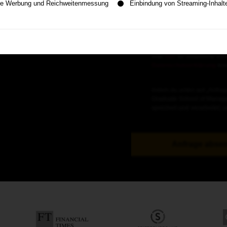
erte Werbung und Reichweitenmessung
Einbindung von Streaming-Inhalt
Die HHL Leipzig Graduate 
Sorgfalt. Wenn du Studienin
Online-Webinare teilnimmst
personenbezogenen Daten ve
bitte
hier
für detaillierte I
Datenschutzerklärung
les
Indem du unten auf „Anfrag
Graduate School of Mana
speichert und verarbeitet, u