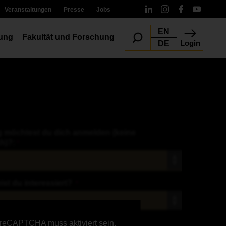
Veranstaltungen
Presse
Jobs
EN
ung
Fakultät und Forschung
Login
DE
g möchtest du dich anmelden (keine
h)?:
*
t du interessiert?
*
reCAPTCHA muss aktiviert sein,