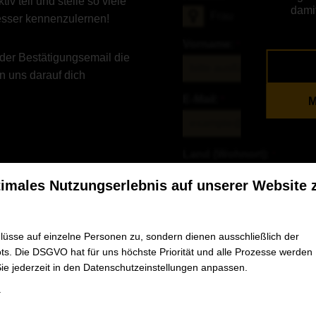
iv teil und stelle so viele
dami
Frau
esser kennenzulernen!
Vorname:
*
 der Bestätigungsemail die
n uns darauf dich
E-Mail:
*
M
Land (Wohnort):
*
timales Nutzungserlebnis auf unserer Website 
*
Bitte füllen Sie alle Pflichtfelde
Datenschutzhinweis:
üsse auf einzelne Personen zu, sondern dienen ausschließlich der
Um dir die angeforderten Inhalt
s. Die DSGVO hat für uns höchste Priorität und alle Prozesse werden
speichern und verarbeiten. Du k
Sie jederzeit in den Datenschutzeinstellungen anpassen.
.
Ich bin damit einverstand
Management zu erhalten.
e Einwilligung erteilt werden kann. Die erste Service-Gruppe ist