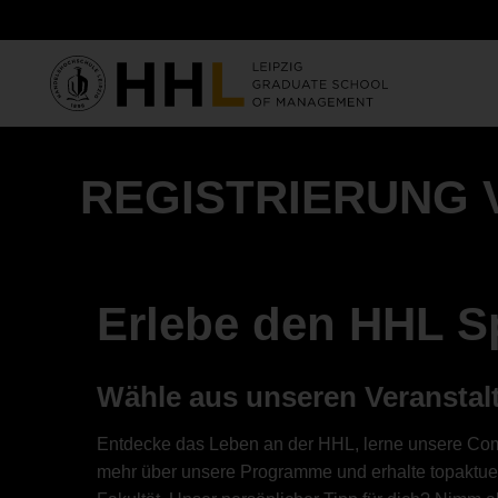
Skip to main content
REGISTRIERUNG
Erlebe den HHL Sp
Wähle aus unseren Veransta
Entdecke das Leben an der HHL, lerne unsere Com
mehr über unsere Programme und erhalte topaktuel