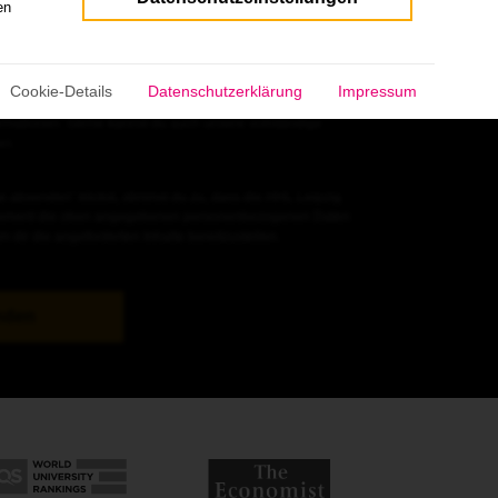
en
School of Management behandelt deine Daten mit größter
teressiert:in oder
aktuelle:r Student:in
bist oder an einem unserer
, erfährst du
hier
mehr darüber, wie wir deine
Cookie-Details
Datenschutzerklärung
Impressum
rarbeiten. Wenn du an einer Veranstaltung teilnimmst, klicke
nformationen. Gerne kannst du auch unsere vollständige
en.
e absenden“ klickst, stimmst du zu, dass die HHL Leipzig
gement die oben angegebenen personenbezogenen Daten
m dir die angeforderten Inhalte bereitzustellen.