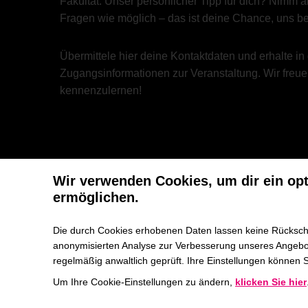
Fakultät. Unser persönlicher Tipp für dich? Nimm akt
Fragen wie möglich – das ist deine Chance, uns b
Übermittele hier deine Kontaktdaten und erhalte in
Zugangsinformationen zur Veranstaltung. Wir freue
kennenzulernen!
Wir verwenden Cookies, um dir ein op
ermöglichen.
Die durch Cookies erhobenen Daten lassen keine Rückschl
anonymisierten Analyse zur Verbesserung unseres Angebot
regelmäßig anwaltlich geprüft. Ihre Einstellungen können 
Um Ihre Cookie-Einstellungen zu ändern,
klicken Sie hier
Es folgt eine Liste der Service-Gruppen, für die ein