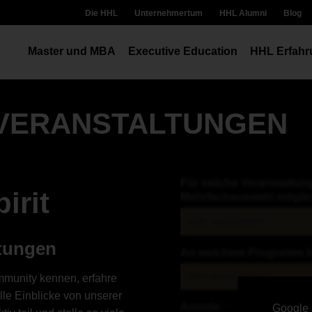
Die HHL
Unternehmertum
HHL Alumni
Blog
Master und MBA
Executive Education
HHL Erfahr
 VERANSTALTUNGEN
Für welche Veranstaltun
irit
Mehrfachauswahl möglic
bitte auswählen
ltungen
An welchem Programm bis
munity kennen, erfahre
le Einblicke von unserer
Anrede:
*
Google 