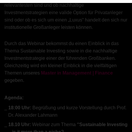
relevantesten sind und ob nachhaltige
Investmentstrategien eine valide Option für Privatanleger
sind oder ob es sich um einen „Luxus“ handelt den sich nur
institutionelle Großanleger leisten können.
Durch das Webinar bekommst du einen Einblick in das
Thema Sustainable Investing sowie in die nachhaltige
Investmentstrategie einer der führenden Großbanken.
Gleichzeitig wird ein kleiner Einblick in die vielfältigen
Themen unseres
Master in Management | Finance
gegeben.
Agenda:
18:00 Uhr:
Begrüßung und kurze Vorstellung durch Prof.
Dr. Alexander Lahmann
18.10 Uhr:
Webinar zum Thema
“Sustainable Investing
– is it more than a niche?