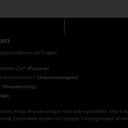
gen
ngssituationen vier Fragen:
rdnetes Ziel? (
Purpose
)
unternehmerisch? (
Unternehmergeist
)
 (
Verantwortung
)
vität
)
schen Alltag oft weder einfach noch widerspruchsfrei. Eine En
tehende Zielkonflikte werden im Leipziger Führungsmodell als 