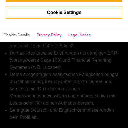
zu uns.
Du verfügst über fundierte Kenntnisse in
Cookie Settings
Kostenrechnung, Wirtschaftlichkeits- und
Abweichungsanalysen sowie Budgetierung.
Du bist souverän im Umgang mit analytischen Tools (z.
Cookie-Details
Privacy Policy
Legal Notice
B. Excel, Datenbanken, Business Intelligence Tools)
und besitzt eine hohe IT-Affinität.
Du hast idealerweise Erfahrungen mit gängigen ERP-
(vorzugsweise Sage 100) und Financial Reporting
Systemen (z. B. Lucanet).
Deine ausgeprägten analytischen Fähigkeiten bringst
du selbstständig, lösungsorientiert, strukturiert und
sorgfältig ein. Du überzeugst durch
Verantwortungsbewusstsein und engagierst dich mit
Leidenschaft für deinen Aufgabenbereich.
Sehr gute Deutsch- und Englischkenntnisse runden
dein Profil ab.