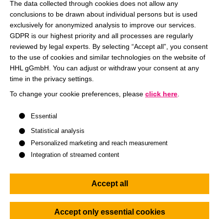
Maßnahmencontrolling durch.
The data collected through cookies does not allow any
Du betreust das Reporting-System und entwickelst es
conclusions to be drawn about individual persons but is used
weiter.
exclusively for anonymized analysis to improve our services.
GDPR is our highest priority and all processes are regularly
Du begleitest alle Aktivitäten im Rahmen der Erstellung
reviewed by legal experts. By selecting “Accept all”, you consent
der Trennungsrechnung.
to the use of cookies and similar technologies on the website of
Du wirkst an der Erstellung von Monats-, Quartals- und
HHL gGmbH. You can adjust or withdraw your consent at any
Jahresabschlüssen und von Reportings mit.
time in the privacy settings.
Du arbeitest im Bereich Buchhaltung mit.
To change your cookie preferences, please
click here
.
Du erstellst Standardberichte für die Geschäftsleitung
und die Gremien.
A list of service groups follows for which consent can be give
Essential
Statistical analysis
Dein Profil
Personalized marketing and reach measurement
Integration of streamed content
Mit deinem erfolgreich abgeschlossenen, einschlägigen
Hochschulstudium im Bereich Controlling /
Accept all
Rechnungswesen, alternativ deiner erfolgreich
abgeschlossenen Aus- und/oder Fortbildung in dieser
Fachrichtung oder vergleichbaren Erfahrungen passt du
Accept only essential cookies